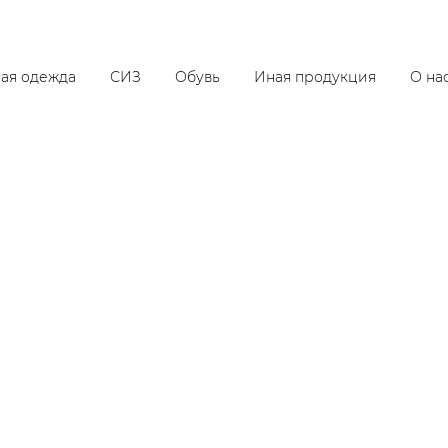
ая одежда
СИЗ
Обувь
Иная продукция
О на